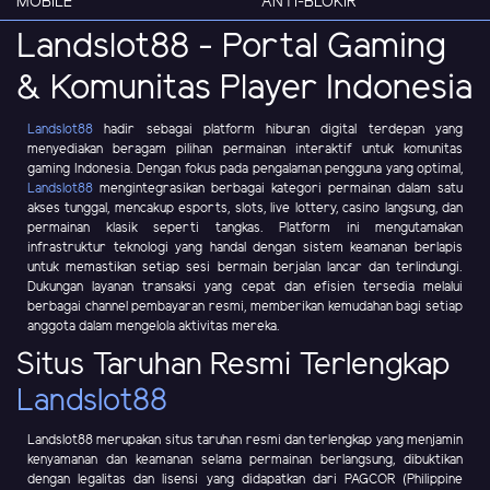
MOBILE
ANTI-BLOKIR
Landslot88 - Portal Gaming
& Komunitas Player Indonesia
Landslot88
hadir sebagai platform hiburan digital terdepan yang
menyediakan beragam pilihan permainan interaktif untuk komunitas
gaming Indonesia. Dengan fokus pada pengalaman pengguna yang optimal,
Landslot88
mengintegrasikan berbagai kategori permainan dalam satu
akses tunggal, mencakup esports, slots, live lottery, casino langsung, dan
permainan klasik seperti tangkas. Platform ini mengutamakan
infrastruktur teknologi yang handal dengan sistem keamanan berlapis
untuk memastikan setiap sesi bermain berjalan lancar dan terlindungi.
Dukungan layanan transaksi yang cepat dan efisien tersedia melalui
berbagai channel pembayaran resmi, memberikan kemudahan bagi setiap
anggota dalam mengelola aktivitas mereka.
Situs Taruhan Resmi Terlengkap
Landslot88
Landslot88 merupakan situs taruhan resmi dan terlengkap yang menjamin
kenyamanan dan keamanan selama permainan berlangsung, dibuktikan
dengan legalitas dan lisensi yang didapatkan dari PAGCOR (Philippine