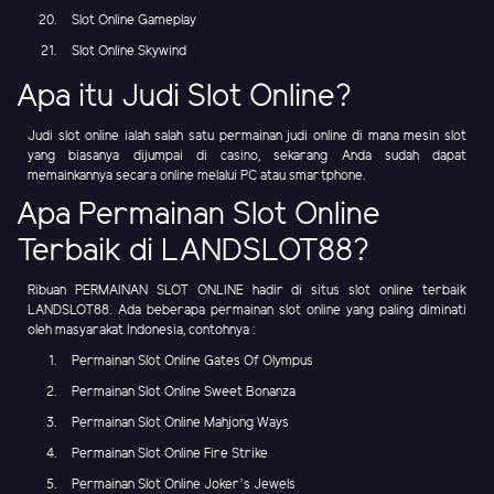
Slot Online Gameplay
Slot Online Skywind
Apa itu Judi Slot Online?
Judi slot online ialah salah satu permainan judi online di mana mesin slot
yang biasanya dijumpai di casino, sekarang Anda sudah dapat
memainkannya secara online melalui PC atau smartphone.
Apa Permainan Slot Online
Terbaik di LANDSLOT88?
Ribuan PERMAINAN SLOT ONLINE hadir di situs slot online terbaik
LANDSLOT88. Ada beberapa permainan slot online yang paling diminati
oleh masyarakat Indonesia, contohnya :
Permainan Slot Online Gates Of Olympus
Permainan Slot Online Sweet Bonanza
Permainan Slot Online Mahjong Ways
Permainan Slot Online Fire Strike
Permainan Slot Online Joker's Jewels