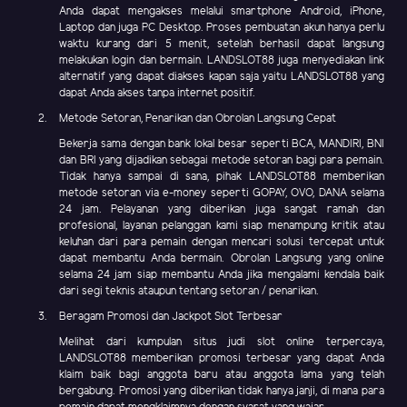
Anda dapat mengakses melalui smartphone Android, iPhone,
Laptop dan juga PC Desktop. Proses pembuatan akun hanya perlu
waktu kurang dari 5 menit, setelah berhasil dapat langsung
melakukan login dan bermain. LANDSLOT88 juga menyediakan link
alternatif yang dapat diakses kapan saja yaitu LANDSLOT88 yang
dapat Anda akses tanpa internet positif.
Metode Setoran, Penarikan dan Obrolan Langsung Cepat
Bekerja sama dengan bank lokal besar seperti BCA, MANDIRI, BNI
dan BRI yang dijadikan sebagai metode setoran bagi para pemain.
Tidak hanya sampai di sana, pihak LANDSLOT88 memberikan
metode setoran via e-money seperti GOPAY, OVO, DANA selama
24 jam. Pelayanan yang diberikan juga sangat ramah dan
profesional, layanan pelanggan kami siap menampung kritik atau
keluhan dari para pemain dengan mencari solusi tercepat untuk
dapat membantu Anda bermain. Obrolan Langsung yang online
selama 24 jam siap membantu Anda jika mengalami kendala baik
dari segi teknis ataupun tentang setoran / penarikan.
Beragam Promosi dan Jackpot Slot Terbesar
Melihat dari kumpulan situs judi slot online terpercaya,
LANDSLOT88 memberikan promosi terbesar yang dapat Anda
klaim baik bagi anggota baru atau anggota lama yang telah
bergabung. Promosi yang diberikan tidak hanya janji, di mana para