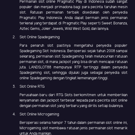
Permainan slot online Pragmatic Play di Indonesia sudah sangat
populer dan menjadi primadona bagi para pecinta taruhan mesin
slot. Ratusan permainan terbaik disediakan oleh penyedia
Pragmatic Play Indonesia. Anda dapat bermain jenis permainan
terkenal yang terdapat di Pragmatic Play seperti Sweet Bonanza,
Aztec Gems, Joker Jewels, Wild West Gold, dan lainnya.
Slot Online Spadegaming
Para penaruh slot pastinya mengetahui penyedia populer
Spadegaming Slot Indonesia. Beroperasi sejak tahun 2008 sampai
sekarang, permainan slot Spadegaming telah meluncurkan ratusan
permainan slot, di mana jackpot yang bisa diraih mencapai ratusan
juta. LANDSLOT88 mempunyai RTP tertinggi dalam penyedia
Spadegaming slot, sehingga dijuluki juga sebagai penyedia slot
online Spadegaming dengan tingkat kemenangan tinggi.
Slot Online RTG
Perusahaan baru dari RTG Slots berkomitmen untuk memberikan
kenyamanan dan jackpot terbesar kepada para pecinta slot online
dengan permainan slot yang terbaru yang dirilis setiap bulannya.
Slot Online Microgaming
Beroperasi selama hampir 7 tahun dalam permainan slot online ini,
Microgaming slot membawa ratusan jenis permainan slot menarik
untuk Anda mainkan.