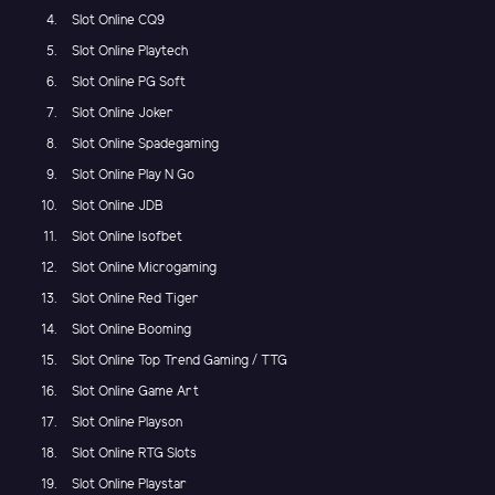
Slot Online CQ9
Slot Online Playtech
Slot Online PG Soft
Slot Online Joker
Slot Online Spadegaming
Slot Online Play N Go
Slot Online JDB
Slot Online Isofbet
Slot Online Microgaming
Slot Online Red Tiger
Slot Online Booming
Slot Online Top Trend Gaming / TTG
Slot Online Game Art
Slot Online Playson
Slot Online RTG Slots
Slot Online Playstar