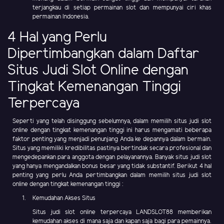
terjangkau di setiap permainan slot dan mempunyai ciri khas
permainan Indonesia.
4 Hal yang Perlu
Dipertimbangkan dalam Daftar
Situs Judi Slot Online dengan
Tingkat Kemenangan Tinggi
Terpercaya
Seperti yang telah disinggung sebelumnya, dalam memilih situs judi slot
online dengan tingkat kemenangan tinggi ini harus mengamati beberapa
faktor penting yang menjadi penunjang Anda ke depannya dalam bermain.
Situs yang memiliki kredibilitas pastinya bertindak secara profesional dan
mengedepankan para anggota dengan pelayanannya. Banyak situs judi slot
yang hanya mengandalkan bonus besar yang tidak substantif. Berikut 4 hal
penting yang perlu Anda pertimbangkan dalam memilih situs judi slot
online dengan tingkat kemenangan tinggi :
Kemudahan Akses Situs
Situs judi slot online terpercaya LANDSLOT88 memberikan
kemudahan akses di mana saja dan kapan saja bagi para pemainnya.