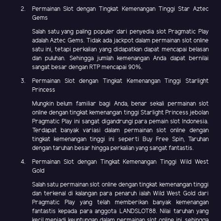
Permainan Slot dengan Tingkat Kemenangan Tinggi Star Aztec
Gems
Salah satu yang paling populer dari penyedia slot Pragmatic Play
adalah Aztec Gems. Tidak ada jackpot dalam permainan slot online
satu ini, tetapi perkalian yang didapatkan dapat mencapai belasan
dan puluhan. Sehingga jumlah kemenangan Anda dapat bernilai
sangat besar dengan RTP mencapai 90%.
Permainan Slot dengan Tingkat Kemenangan Tinggi Starlight
Princess
Mungkin belum familiar bagi Anda, benar sekali permainan slot
online dengan tingkat kemenangan tinggi Starlight Princess jebolan
Pragmatic Play ini sangat digandrungi para pemain slot Indonesia.
Terdapat banyak variasi dalam permainan slot online dengan
tingkat kemenangan tinggi ini seperti Buy Free Spin, Taruhan
dengan taruhan besar hingga perkalian yang sangat fantastis.
Permainan Slot dengan Tingkat Kemenangan Tinggi Wild West
Gold
Salah satu permainan slot online dengan tingkat kemenangan tinggi
dan terkenal di kalangan para penaruh ialah Wild West Gold dari
Pragmatic Play yang telah memberikan banyak kemenangan
fantastis kepada para anggota LANDSLOT88. Nilai taruhan yang
kecil menjadi keuntungan dalam permainan slot online ini, sehingga