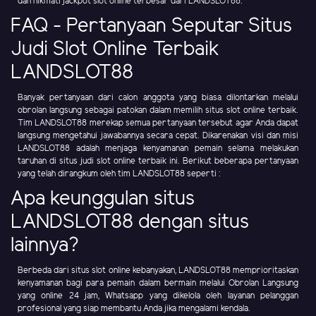
dan nikmati jackpot slot online terbesar dari LANDSLOT88.
FAQ - Pertanyaan Seputar Situs
Judi Slot Online Terbaik
LANDSLOT88
Banyak pertanyaan dari calon anggota yang biasa dilontarkan melalui
obrolan langsung sebagai patokan dalam memilih situs slot online terbaik.
Tim LANDSLOT88 merekap semua pertanyaan tersebut agar Anda dapat
langsung mengetahui jawabannya secara cepat. Dikarenakan visi dan misi
LANDSLOT88 adalah menjaga kenyamanan pemain selama melakukan
taruhan di situs judi slot online terbaik ini. Berikut beberapa pertanyaan
yang telah dirangkum oleh tim LANDSLOT88 seperti :
Apa keunggulan situs
LANDSLOT88 dengan situs
lainnya?
Berbeda dari situs slot online kebanyakan, LANDSLOT88 memprioritaskan
kenyamanan bagi para pemain dalam bermain melalui Obrolan Langsung
yang online 24 jam, Whatsapp yang dikelola oleh layanan pelanggan
profesional yang siap membantu Anda jika mengalami kendala.