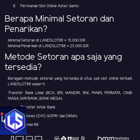
Permainan Slot Online Aztec Gems
Berapa Minimal Setoran dan
Penarikan?
Minimal Setoran di LANDSLOT88 = 15.000 IDR
Minimal Penarikan di LANDSLOT88 = 25.000 IDR
Metode Setoran apa saja yang
tersedia?
Beragam metode setoran yang tersedia di situs judi slot online terbaik
LANDSLOT88 seperti :
Transfer Bank Lokal (BCA, BRI, MANDIRI, BNI, PANIN, PERMATA, CIMB
NIAGA, MAYBANK, BANK MEGA)
Transfer Antar Bank
E-Money (OVO, GOPAY dan DANA)
Voucher88