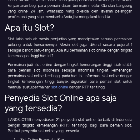
Berbeda dari situs slot online kebanyakan, LANDSLOT88 memprioritaskan
kenyamanan bagi para pemain dalam bermain melalui Obrolan Langsung
yang online 24 jam, Whatsapp yang dikelola oleh layanan pelanggan
profesional yang siap membantu Anda jika mengalami kendala.
Apa itu Slot?
Slot ialah sebuah mesin perjudian yang menciptakan sebuah permainan
peluang untuk konsumennya. Mesin slot juga dikenal secara pejoratif
sebagai bandit satu-tangan. Apa itu permainan slot online dengan tingkat
kemenangan tinggi hari ini?
Permainan judi slot online dengan tingkat kemenangan tinggi ialah istilah
para pemain slot Indonesia sebagai informasi tingkat kemenangan
permainan slot online tertinggi pada hari ini. Informasi slot online dengan
tingkat kemenangan tinggi banyak digunakan para pemain slot untuk
memulai suatu permainan
slot online
dengan RTP tertinggi.
Penyedia Slot Online apa saja
yang tersedia?
LANDSLOT88 menyediakan 21 penyedia slot online terbaik di Indonesia
dengan tingkat kemenangan (RTP) tertinggi bagi para pemain slot.
Berikut penyedia slot online yang tersedia:
Slot Online Pragmatic Play