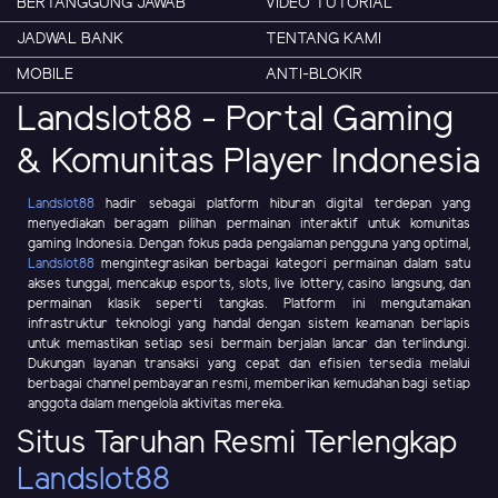
BERTANGGUNG JAWAB
VIDEO TUTORIAL
JADWAL BANK
TENTANG KAMI
MOBILE
ANTI-BLOKIR
Landslot88 - Portal Gaming
& Komunitas Player Indonesia
Landslot88
hadir sebagai platform hiburan digital terdepan yang
menyediakan beragam pilihan permainan interaktif untuk komunitas
gaming Indonesia. Dengan fokus pada pengalaman pengguna yang optimal,
Landslot88
mengintegrasikan berbagai kategori permainan dalam satu
akses tunggal, mencakup esports, slots, live lottery, casino langsung, dan
permainan klasik seperti tangkas. Platform ini mengutamakan
infrastruktur teknologi yang handal dengan sistem keamanan berlapis
untuk memastikan setiap sesi bermain berjalan lancar dan terlindungi.
Dukungan layanan transaksi yang cepat dan efisien tersedia melalui
berbagai channel pembayaran resmi, memberikan kemudahan bagi setiap
anggota dalam mengelola aktivitas mereka.
Situs Taruhan Resmi Terlengkap
Landslot88