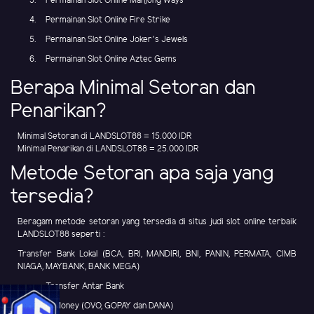
Permainan Slot Online Mahjong Ways
Permainan Slot Online Fire Strike
Permainan Slot Online Joker's Jewels
Permainan Slot Online Aztec Gems
Berapa Minimal Setoran dan
Penarikan?
Minimal Setoran di LANDSLOT88 = 15.000 IDR
Minimal Penarikan di LANDSLOT88 = 25.000 IDR
Metode Setoran apa saja yang
tersedia?
Beragam metode setoran yang tersedia di situs judi slot online terbaik
LANDSLOT88 seperti :
Transfer Bank Lokal (BCA, BRI, MANDIRI, BNI, PANIN, PERMATA, CIMB
NIAGA, MAYBANK, BANK MEGA)
Transfer Antar Bank
E-Money (OVO, GOPAY dan DANA)