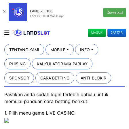
×
LANDSLOT88
Download
LANDSLOT88 Mobile App
MASUK
DAFTAR
TENTANG KAMI
MOBILE
INFO
PHISING
KALKULATOR MIX PARLAY
SPONSOR
CARA BETTING
ANTI-BLOKIR
Pastikan anda sudah login terlebih dahulu untuk
memulai panduan cara betting berikut:
1. Pilih menu game LIVE CASINO.