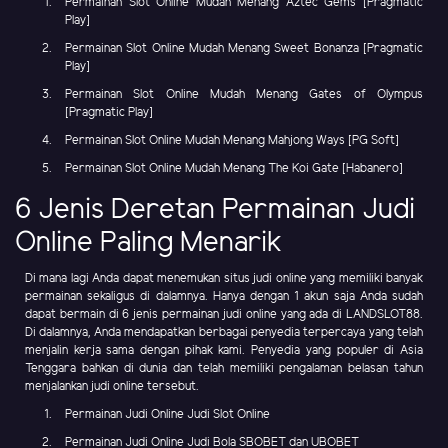
Permainan Slot Online Mudah Menang Aztec Gems [Pragmatic
Play]
Permainan Slot Online Mudah Menang Sweet Bonanza [Pragmatic
Play]
Permainan Slot Online Mudah Menang Gates of Olympus
[Pragmatic Play]
Permainan Slot Online Mudah Menang Mahjong Ways [PG Soft]
Permainan Slot Online Mudah Menang The Koi Gate [Habanero]
6 Jenis Deretan Permainan Judi
Online Paling Menarik
Di mana lagi Anda dapat menemukan situs judi online yang memiliki banyak
permainan sekaligus di dalamnya. Hanya dengan 1 akun saja Anda sudah
dapat bermain di 6 jenis permainan judi online yang ada di LANDSLOT88.
Di dalamnya, Anda mendapatkan berbagai penyedia terpercaya yang telah
menjalin kerja sama dengan pihak kami. Penyedia yang populer di Asia
Tenggara bahkan di dunia dan telah memiliki pengalaman belasan tahun
menjalankan judi online tersebut.
Permainan Judi Online Judi Slot Online
Permainan Judi Online Judi Bola SBOBET dan UBOBET